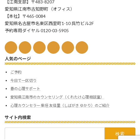
【江南支部】〒483-8207
愛知県江南市古知野町（オフィス）
【本社】〒465-0084
愛知県名古屋市名東区西里町1-10 呉竹ビル2F
予約専用ダイヤル 0120-03-5905
人気のページ
ご予約
今日で一区切り
春の心理サポート
愛知県江南市のカウンセリング（くれたけ心理相談室）
心理カウンセラー 柴垣 友佳里（しばがき ゆかり）のご紹介
サイト内検索
検
索: