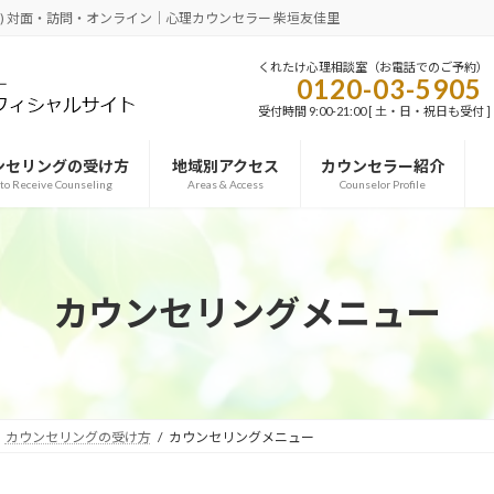
応) 対面・訪問・オンライン｜心理カウンセラー 柴垣友佳里
くれたけ心理相談室（お電話でのご予約）
0120-03-5905
受付時間 9:00-21:00 [ 土・日・祝日も受付 ]
ンセリングの受け方
地域別アクセス
カウンセラー紹介
to Receive Counseling
Areas & Access
Counselor Profile
カウンセリングメニュー
カウンセリングの受け方
カウンセリングメニュー