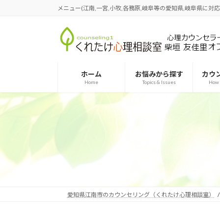
コ
ナ
メニュー(江南,一宮,小牧,各務原,岐阜等の愛知県,岐阜県に対
ン
ビ
テ
ゲ
ン
ー
ツ
シ
へ
ョ
ホーム
お悩みから探す
カウ
ス
ン
Home
Topics & Issues
How 
キ
に
ッ
移
プ
動
愛知県江南市のカウンセリング（くれたけ心理相談室）