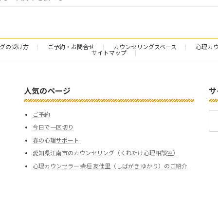
グの受け方
ご予約・お問合せ
カウンセリングスペース
心理カウ
サイトマップ
人気のページ
サ
検
ご予約
索:
今日で一区切り
春の心理サポート
愛知県江南市のカウンセリング（くれたけ心理相談室）
心理カウンセラー 柴垣 友佳里（しばがき ゆかり）のご紹介