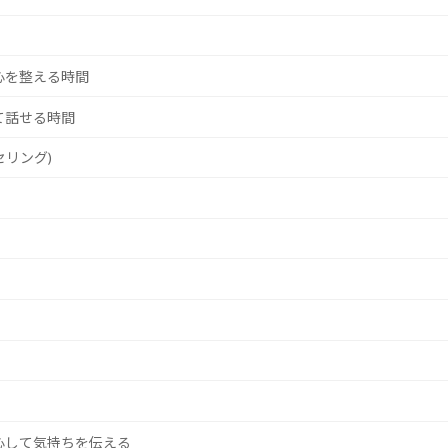
心を整える時間
て話せる時間
セリング)
心して気持ちを伝える