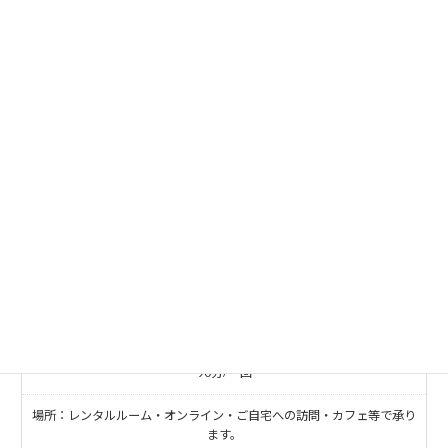
場所：レンタルルーム・オンライン・ご自宅への訪問・カフェ等で承り
ます。
ご予約・お問い合わせ
学生カウンセリング
8,800円（税込）
学生様（22歳まで）のカウンセリング
90分/一回
場所：レンタルルーム・オンライン・ご自宅への訪問・カフェ等で承り
ます。