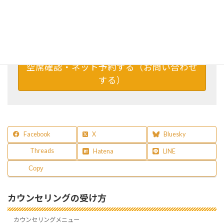
柴垣 友佳里のカウンセリングのご予約確認（24時間対
応） ※お電話によるご予約は、
電話による予約方法
（フリーダイヤル）
でご確認ください。
空席確認・ネット予約する（お問い合わせ
する）
Facebook
X
Bluesky
Threads
Hatena
LINE
Copy
カウンセリングの受け方
カウンセリングメニュー